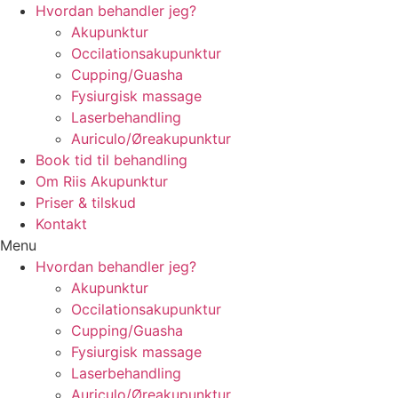
Videre
Hvordan behandler jeg?
til
Akupunktur
indhold
Occilationsakupunktur
Cupping/Guasha
Fysiurgisk massage
Laserbehandling
Auriculo/Øreakupunktur
Book tid til behandling
Om Riis Akupunktur
Priser & tilskud
Kontakt
Menu
Hvordan behandler jeg?
Akupunktur
Occilationsakupunktur
Cupping/Guasha
Fysiurgisk massage
Laserbehandling
Auriculo/Øreakupunktur