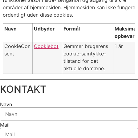
funktioner såsom side-navigation og adgang til sikre
områder af hjemmesiden. Hjemmesiden kan ikke fungere
ordentligt uden disse cookies.
Navn
Udbyder
Formål
Maksimal
opbevarin
CookieCon
Cookiebot
Gemmer brugerens
1 år
sent
cookie-samtykke-
tilstand for det
aktuelle domæne.
KONTAKT
Navn
Mail