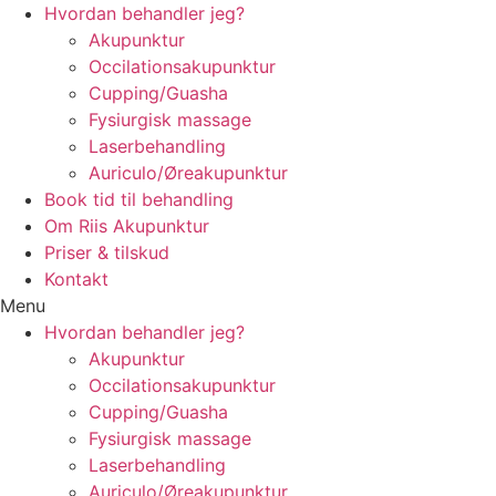
Videre
Hvordan behandler jeg?
til
Akupunktur
indhold
Occilationsakupunktur
Cupping/Guasha
Fysiurgisk massage
Laserbehandling
Auriculo/Øreakupunktur
Book tid til behandling
Om Riis Akupunktur
Priser & tilskud
Kontakt
Menu
Hvordan behandler jeg?
Akupunktur
Occilationsakupunktur
Cupping/Guasha
Fysiurgisk massage
Laserbehandling
Auriculo/Øreakupunktur